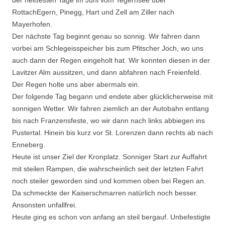
der heißesten Tage im Juni vom Tegernsee über
RottachEgern, Pinegg, Hart und Zell am Ziller nach
Mayerhofen.
Der nächste Tag beginnt genau so sonnig. Wir fahren dann
vorbei am Schlegeisspeicher bis zum Pfitscher Joch, wo uns
auch dann der Regen eingeholt hat. Wir konnten diesen in der
Lavitzer Alm aussitzen, und dann abfahren nach Freienfeld.
Der Regen holte uns aber abermals ein.
Der folgende Tag begann und endete aber glücklicherweise mit
sonnigen Wetter. Wir fahren ziemlich an der Autobahn entlang
bis nach Franzensfeste, wo wir dann nach links abbiegen ins
Pustertal. Hinein bis kurz vor St. Lorenzen dann rechts ab nach
Enneberg.
Heute ist unser Ziel der Kronplatz. Sonniger Start zur Auffahrt
mit steilen Rampen, die wahrscheinlich seit der letzten Fahrt
noch steiler geworden sind und kommen oben bei Regen an.
Da schmeckte der Kaiserschmarren natürlich noch besser.
Ansonsten unfallfrei.
Heute ging es schon von anfang an steil bergauf. Unbefestigte