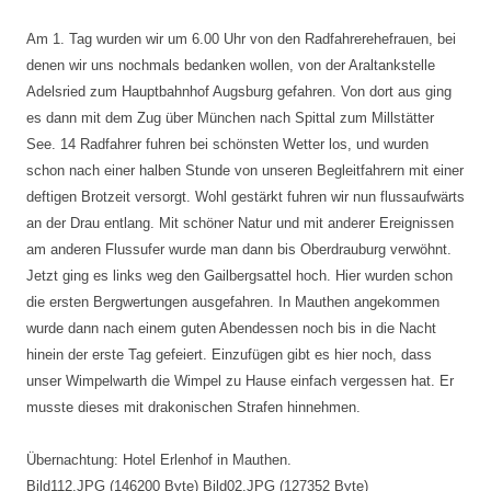
Am 1. Tag wurden wir um 6.00 Uhr von den Radfahrerehefrauen, bei
denen wir uns nochmals bedanken wollen, von der Araltankstelle
Adelsried zum Hauptbahnhof Augsburg gefahren. Von dort aus ging
es dann mit dem Zug über München nach Spittal zum Millstätter
See. 14 Radfahrer fuhren bei schönsten Wetter los, und wurden
schon nach einer halben Stunde von unseren Begleitfahrern mit einer
deftigen Brotzeit versorgt. Wohl gestärkt fuhren wir nun flussaufwärts
an der Drau entlang. Mit schöner Natur und mit anderer Ereignissen
am anderen Flussufer wurde man dann bis Oberdrauburg verwöhnt.
Jetzt ging es links weg den Gailbergsattel hoch. Hier wurden schon
die ersten Bergwertungen ausgefahren. In Mauthen angekommen
wurde dann nach einem guten Abendessen noch bis in die Nacht
hinein der erste Tag gefeiert. Einzufügen gibt es hier noch, dass
unser Wimpelwarth die Wimpel zu Hause einfach vergessen hat. Er
musste dieses mit drakonischen Strafen hinnehmen.
Übernachtung: Hotel Erlenhof in Mauthen.
Bild112.JPG (146200 Byte) Bild02.JPG (127352 Byte)